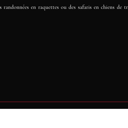
 randonnées en raquettes ou des safaris en chiens de tr
 voyage au Canada, entre nature brute et patrimoine viva