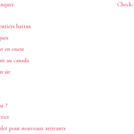
anquer
Check-l
entiers battus
ques
st en ouest
ant au canada
n air
ur ?
rier
let pour nouveaux arrivants