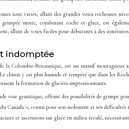
ses sont variés, allant des grandes voies rocheuses néces
a grimpée mixte, combinant roche et glace, est égalemen
ent, allant de voies faciles pour débutants à des itinérai
 et indomptée
 de la Colombie-Britannique, est un massif montagneux s
s. Le climat y est plus humide et tempéré que dans les Ro
vorisent la formation de glaciers impressionnants.
de voie granitique, offrant des possibilités de grimpe pou
 Canada », connu pour son isolement et ses difficultés t
aciaire et ascensions sur glace en milieu reculé, nécessit