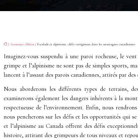
/
Aventures d'hiver
/ Escalade et alpinisme : défis vertigineux dans les montagnes canadiennes
Imaginez-vous suspendu à une paroi rocheuse, le vent 
grimpe et l’alpinisme ne sont pas de simples sports, ma
lancent à l’assaut des parois canadiennes, attirés par de
Nous aborderons les différents types de terrains, d
examinerons également les dangers inhérents à la montag
respectueuse de l’environnement. Enfin, nous rendrons
nous pencherons sur les défis et les opportunités qui s
et l’alpinisme au Canada offrent des défis exceptionne
histoire, attirant des grimpeurs de tous niveaux et repous