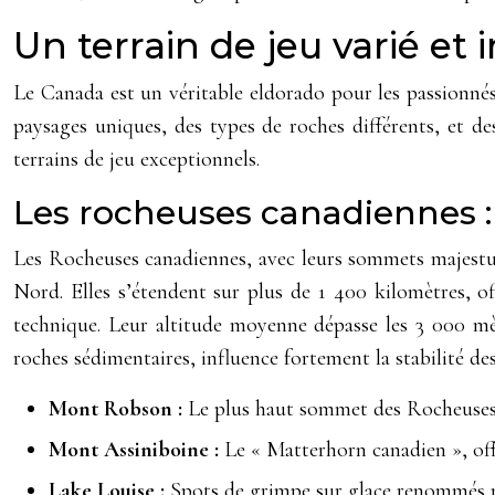
Un terrain de jeu varié e
Le Canada est un véritable eldorado pour les passionné
paysages uniques, des types de roches différents, et de
terrains de jeu exceptionnels.
Les rocheuses canadiennes :
Les Rocheuses canadiennes, avec leurs sommets majestueu
Nord. Elles s’étendent sur plus de 1 400 kilomètres, of
technique. Leur altitude moyenne dépasse les 3 000 m
roches sédimentaires, influence fortement la stabilité des
Mont Robson :
Le plus haut sommet des Rocheuses 
Mont Assiniboine :
Le « Matterhorn canadien », off
Lake Louise :
Spots de grimpe sur glace renommés m