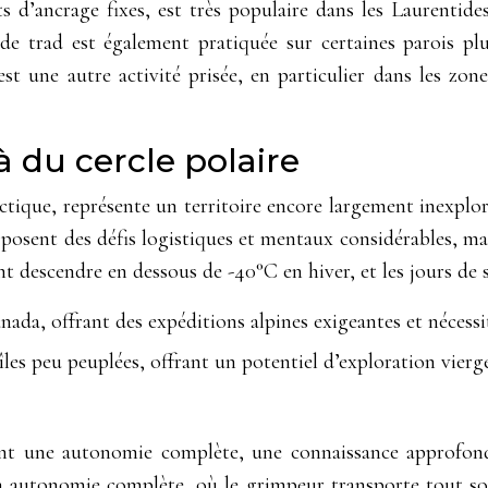
ts d’ancrage fixes, est très populaire dans les Laurentide
ade trad est également pratiquée sur certaines parois pl
st une autre activité prisée, en particulier dans les zone
à du cercle polaire
tique, représente un territoire encore largement inexploré
 posent des défis logistiques et mentaux considérables, ma
escendre en dessous de -40°C en hiver, et les jours de so
da, offrant des expéditions alpines exigeantes et nécessi
les peu peuplées, offrant un potentiel d’exploration vierg
ent une autonomie complète, une connaissance approfondi
 en autonomie complète, où le grimpeur transporte tout so