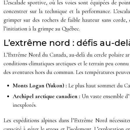
L’escalade sportive, où les voies sont équipées de poin
concentrer sur la technique et la performance. L’escal
grimper sur des rochers de faible hauteur sans corde, e
l’initiation à la grimpe au Québec.
L’extrême nord : défis au-del
L’Extrême Nord du Canada, au-delà du cercle polaire arc
conditions climatiques arctiques et le terrain peu connu
des aventures hors du commun. Les températures peuvent d
Monts Logan (Yukon) :
Le plus haut sommet du Cana
Archipel arctique canadien :
Un vaste ensemble d’î
inexplorés.
Les expéditions alpines dans l’Extrême Nord nécessit
capacité à gérer le stress et l’isolement. L’exploration